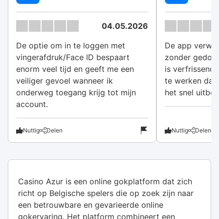
04.05.2026
De optie om in te loggen met
De app verwer
vingerafdruk/Face ID bespaart
zonder gedoe 
enorm veel tijd en geeft me een
is verfrissend
veiliger gevoel wanneer ik
te werken dat 
onderweg toegang krijg tot mijn
het snel uitbet
account.
Nuttig
Delen
Nuttig
Delen
Casino Azur is een online gokplatform dat zich
richt op Belgische spelers die op zoek zijn naar
een betrouwbare en gevarieerde online
gokervaring. Het platform combineert een