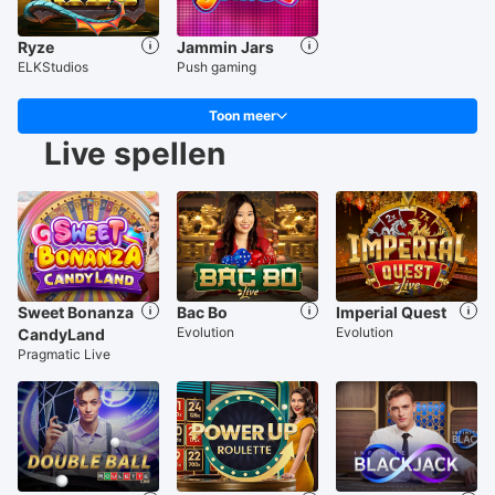
Ryze
Jammin Jars
ELKStudios
Push gaming
Toon meer
Live spellen
Sweet Bonanza
Bac Bo
Imperial Quest
Evolution
Evolution
CandyLand
Pragmatic Live