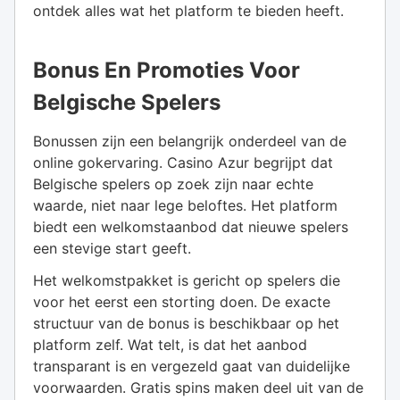
ontdek alles wat het platform te bieden heeft.
Bonus En Promoties Voor
Belgische Spelers
Bonussen zijn een belangrijk onderdeel van de
online gokervaring. Casino Azur begrijpt dat
Belgische spelers op zoek zijn naar echte
waarde, niet naar lege beloftes. Het platform
biedt een welkomstaanbod dat nieuwe spelers
een stevige start geeft.
Het welkomstpakket is gericht op spelers die
voor het eerst een storting doen. De exacte
structuur van de bonus is beschikbaar op het
platform zelf. Wat telt, is dat het aanbod
transparant is en vergezeld gaat van duidelijke
voorwaarden. Gratis spins maken deel uit van de