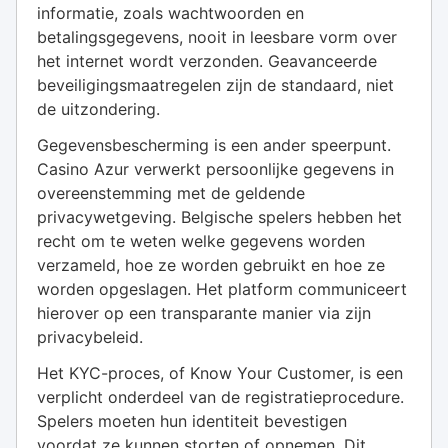
informatie, zoals wachtwoorden en
betalingsgegevens, nooit in leesbare vorm over
het internet wordt verzonden. Geavanceerde
beveiligingsmaatregelen zijn de standaard, niet
de uitzondering.
Gegevensbescherming is een ander speerpunt.
Casino Azur verwerkt persoonlijke gegevens in
overeenstemming met de geldende
privacywetgeving. Belgische spelers hebben het
recht om te weten welke gegevens worden
verzameld, hoe ze worden gebruikt en hoe ze
worden opgeslagen. Het platform communiceert
hierover op een transparante manier via zijn
privacybeleid.
Het KYC-proces, of Know Your Customer, is een
verplicht onderdeel van de registratieprocedure.
Spelers moeten hun identiteit bevestigen
voordat ze kunnen storten of opnemen. Dit