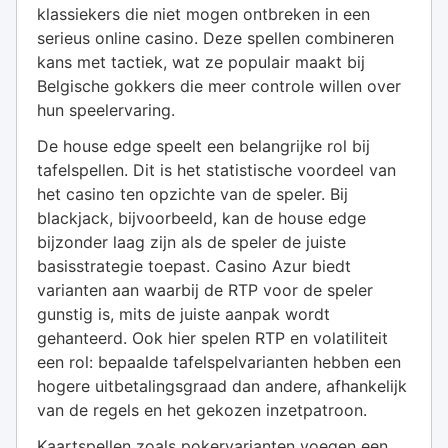
klassiekers die niet mogen ontbreken in een
serieus online casino. Deze spellen combineren
kans met tactiek, wat ze populair maakt bij
Belgische gokkers die meer controle willen over
hun speelervaring.
De house edge speelt een belangrijke rol bij
tafelspellen. Dit is het statistische voordeel van
het casino ten opzichte van de speler. Bij
blackjack, bijvoorbeeld, kan de house edge
bijzonder laag zijn als de speler de juiste
basisstrategie toepast. Casino Azur biedt
varianten aan waarbij de RTP voor de speler
gunstig is, mits de juiste aanpak wordt
gehanteerd. Ook hier spelen RTP en volatiliteit
een rol: bepaalde tafelspelvarianten hebben een
hogere uitbetalingsgraad dan andere, afhankelijk
van de regels en het gekozen inzetpatroon.
Kaartspellen zoals poker­varianten voegen een