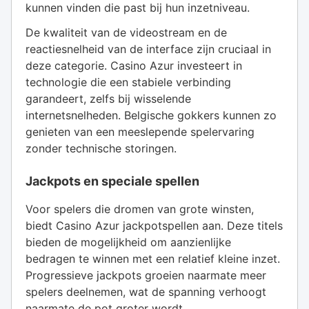
kunnen vinden die past bij hun inzetniveau.
De kwaliteit van de videostream en de
reactiesnelheid van de interface zijn cruciaal in
deze categorie. Casino Azur investeert in
technologie die een stabiele verbinding
garandeert, zelfs bij wisselende
internetsnelheden. Belgische gokkers kunnen zo
genieten van een meeslepende spelervaring
zonder technische storingen.
Jackpots en speciale spellen
Voor spelers die dromen van grote winsten,
biedt Casino Azur jackpotspellen aan. Deze titels
bieden de mogelijkheid om aanzienlijke
bedragen te winnen met een relatief kleine inzet.
Progressieve jackpots groeien naarmate meer
spelers deelnemen, wat de spanning verhoogt
naarmate de pot groter wordt.