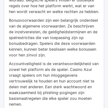
regels over hoe het platform werkt, wat er van
hen wordt verwacht en welke rechten ze hebben.
Bonusvoorwaarden zijn een belangrijk onderdeel
van de algemene voorwaarden. Ze beschrijven
de inzetvereisten, de geldigheidstermijnen en de
spelrestricties die van toepassing zijn op
bonusbedragen. Spelers die deze voorwaarden
kennen, kunnen beter beslissen welke bonussen
voor hen zinvol zijn.
Accountveiligheid is de verantwoordelijkheid van
zowel het platform als de speler. Casino Azur
vraagt spelers om hun inloggegevens
vertrouwelijk te houden en hun account niet te
delen met anderen. Een sterk wachtwoord en
waakzaamheid bij phishing-pogingen zijn
basismaatregelen die elke speler zou moeten
nemen.