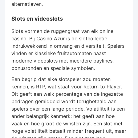
alternatieven.
Slots en videoslots
Slots vormen de ruggengraat van elk online
casino. Bij Casino Azur is de slotcollectie
indrukwekkend in omvang en diversiteit. Spelers
vinden er klassieke fruitautomaten naast
moderne videoslots met meerdere paylines,
bonusronden en speciale symbolen.
Een begrip dat elke slotspeler zou moeten
kennen, is RTP, wat staat voor Return to Player.
Dit geeft aan welk percentage van de ingezette
bedragen gemiddeld wordt terugbetaald aan
spelers over een lange periode. Volatiliteit is een
ander belangrijk kenmerk: het geeft aan hoe
vaak en hoe groot de winsten zijn. Een slot met
hoge volatiliteit betaalt minder frequent uit, maar