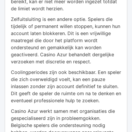
bereikt, kan er niet meer worden ingezet totdat
de limiet wordt herzien.
Zelfuitsluiting is een andere optie. Spelers die
tijdelijk of permanent willen stoppen, kunnen hun
account laten blokkeren. Dit is een vrijwillige
maatregel die door het platform wordt
ondersteund en gemakkelijk kan worden
geactiveerd. Casino Azur behandelt dergelijke
verzoeken met discretie en respect.
Coolingperiodes zijn ook beschikbaar. Een speler
die zich overweldigd voelt, kan een pauze
inlassen zonder zijn account definitief te sluiten.
Dit geeft de speler de ruimte om na te denken en
eventueel professionele hulp te zoeken.
Casino Azur werkt samen met organisaties die
gespecialiseerd zijn in probleemgokken.
Belgische spelers die ondersteuning nodig