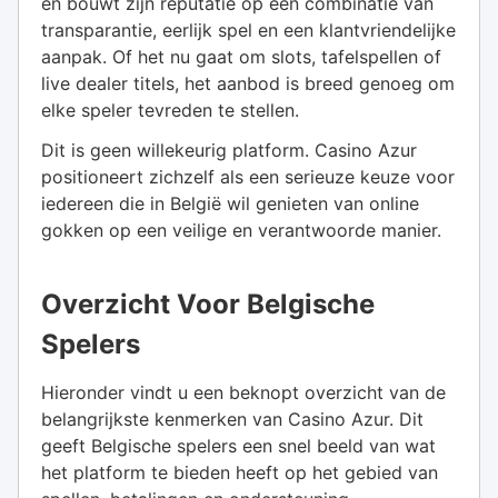
en bouwt zijn reputatie op een combinatie van
transparantie, eerlijk spel en een klantvriendelijke
aanpak. Of het nu gaat om slots, tafelspellen of
live dealer titels, het aanbod is breed genoeg om
elke speler tevreden te stellen.
Dit is geen willekeurig platform. Casino Azur
positioneert zichzelf als een serieuze keuze voor
iedereen die in België wil genieten van online
gokken op een veilige en verantwoorde manier.
Overzicht Voor Belgische
Spelers
Hieronder vindt u een beknopt overzicht van de
belangrijkste kenmerken van Casino Azur. Dit
geeft Belgische spelers een snel beeld van wat
het platform te bieden heeft op het gebied van