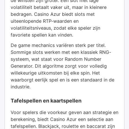
de winsten zijn groter. Een slot met lage
volatiliteit betaalt vaker uit, maar in kleinere
bedragen. Casino Azur biedt slots met
uiteenlopende RTP-waarden en
volatiliteitsniveaus, zodat elke speler zijn
favoriete spellen kan vinden.
De game mechanics variëren sterk per titel.
Sommige slots werken met een klassiek RNG-
systeem, wat staat voor Random Number
Generator. Dit algoritme zorgt voor volledig
willekeurige uitkomsten bij elke spin. Het
waarborgt eerlijk spel en is een standaard in de
industrie.
Tafelspellen en kaartspellen
Voor spelers die voorkeur geven aan strategie en
berekening, biedt Casino Azur een selectie aan
tafelspellen. Blackjack, roulette en baccarat zijn