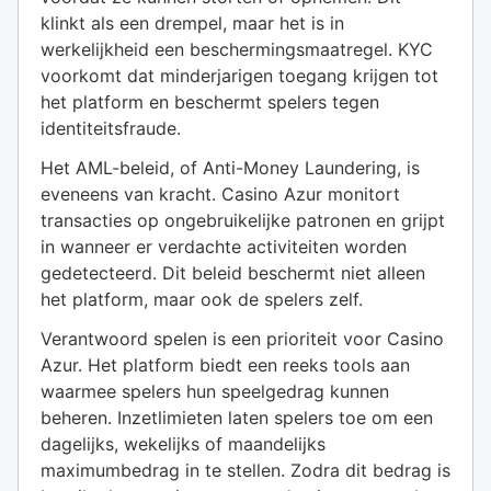
klinkt als een drempel, maar het is in
werkelijkheid een beschermingsmaatregel. KYC
voorkomt dat minderjarigen toegang krijgen tot
het platform en beschermt spelers tegen
identiteitsfraude.
Het AML-beleid, of Anti-Money Laundering, is
eveneens van kracht. Casino Azur monitort
transacties op ongebruikelijke patronen en grijpt
in wanneer er verdachte activiteiten worden
gedetecteerd. Dit beleid beschermt niet alleen
het platform, maar ook de spelers zelf.
Verantwoord spelen is een prioriteit voor Casino
Azur. Het platform biedt een reeks tools aan
waarmee spelers hun speelgedrag kunnen
beheren. Inzetlimieten laten spelers toe om een
dagelijks, wekelijks of maandelijks
maximumbedrag in te stellen. Zodra dit bedrag is